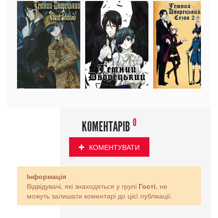
0
КОМЕНТАРІВ
КОМЕНТУВАТИ
Інформація
Відвідувачі, які знаходяться у групі
Гості
, не
можуть залишати коментарі до цієї публікації.