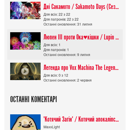
Дні Сакамото / Sakamoto Days (Сезон 1)
Для всіх: 22 з 22
Для патронів: 22 з 22
Останні оновлення: 31 липня
Люпен ІІІ проти Ока♥кішки / Lupin III vs Cats Eye Movie
Для всіх: 1
Для патронів: 1
Останні оновлення: 9 липня
Легенда про Vox Machina The Legend of Vox Machina (Сезон 4)
Для всіх: 0 з 12
Останні оновлення: 2 червня
ОСТАННІ КОМЕНТАРІ
"Котячий Загін" / Котячий апокаліпсис / Cat Shit One
MaxxLight