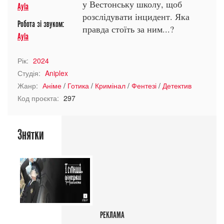
у Вестонську школу, щоб
Ayla
розслідувати інцидент. Яка
Робота зі звуком:
правда стоїть за ним...?
Ayla
Рік:
2024
Студія:
Aniplex
Жанр:
Аніме
/
Готика
/
Кримінал
/
Фентезі
/
Детектив
Код проєкта:
297
Знятки
РЕКЛАМА