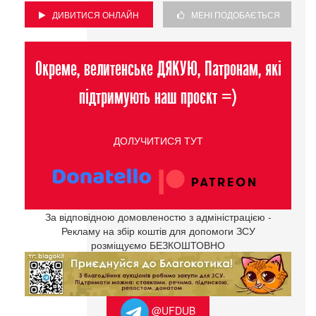
ДИВИТИСЯ ОНЛАЙН
МЕНІ ПОДОБАЄТЬСЯ
Окреме, велитенське ДЯКУЮ, Патронам, які
підтримують наш проєкт =)
ДОЛУЧИТИСЯ ТУТ
За відповідною домовленостю з адміністрацією -
Рекламу на збір коштів для допомоги ЗСУ
розміщуємо БЕЗКОШТОВНО
@UFDUB