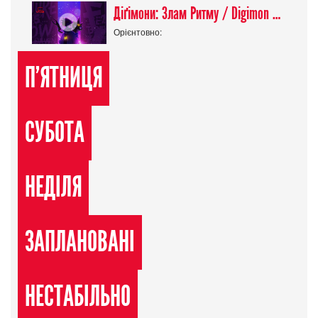
Діґімони: Злам Ритму / Digimon Beatbreak
Орієнтовно:
П'ЯТНИЦЯ
СУБОТА
НЕДІЛЯ
ЗАПЛАНОВАНІ
НЕСТАБІЛЬНО