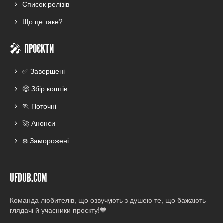
Список релізів
Що це таке?
🎤 ПРОЄКТИ
✅ Завершені
🤑 Збір коштів
🏃 Поточні
🚀 Анонси
❄️ Заморожені
UFDUB.COM
Команда любителів, що озвучують з душею те, що бажають
глядачі й учасники проєкту!🧡