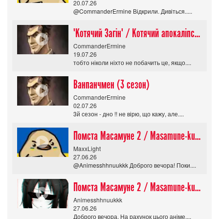
20.07.26
@CommanderErmine Відкрили. Дивіться.....
"Котячий Загін" / Котячий апокаліпсис / Cat Shit One
CommanderErmine
19.07.26
тобто ніколи ніхто не побачить це, якщо....
Ванпанчмен (3 сезон)
CommanderErmine
02.07.26
3й сезон - дно !! не вірю, що кажу, але....
Помста Масамуне 2 / Masamune-kun no Revenge R
MaxxLight
27.06.26
@Animesshhnuukkk Доброго вечора! Поки....
Помста Масамуне 2 / Masamune-kun no Revenge R
Animesshhnuukkk
27.06.26
Доброго вечора. На рахунок цього аніме....