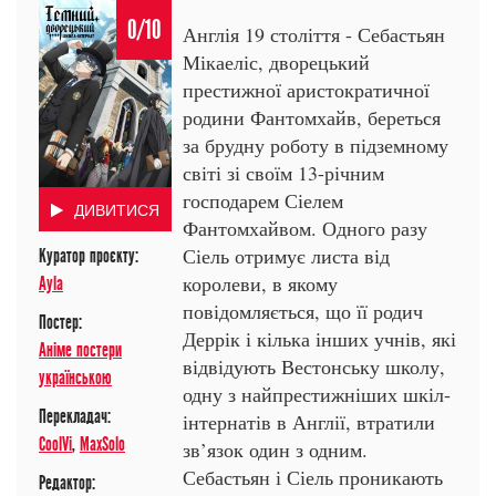
0/10
Англія 19 століття - Себастьян
Мікаеліс, дворецький
престижної аристократичної
родини Фантомхайв, береться
за брудну роботу в підземному
світі зі своїм 13-річним
господарем Сіелем
ДИВИТИСЯ
Фантомхайвом. Одного разу
Сіель отримує листа від
Куратор проєкту:
королеви, в якому
Ayla
повідомляється, що її родич
Постер:
Деррік і кілька інших учнів, які
Аніме постери
відвідують Вестонську школу,
українською
одну з найпрестижніших шкіл-
Перекладач:
інтернатів в Англії, втратили
CoolVi
,
MaxSolo
зв’язок один з одним.
Себастьян і Сіель проникають
Редактор: