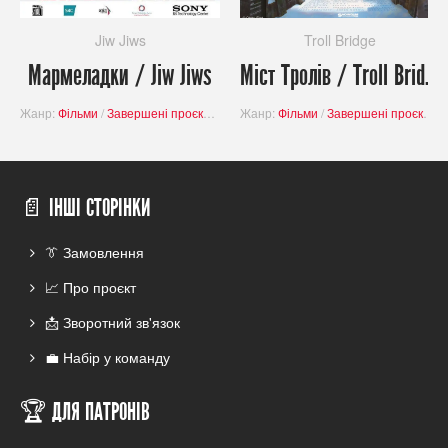
Jiw Jiws
Troll Bridge
Мармеладки / Jiw Jiws
Міст Tролів / Troll Bridge
Жанр:
Фільми
/
Завершені проєкти
/
Драма
Жанр:
Фільми
/
Завершені проєкти
/
📄 ІНШІ СТОРІНКИ
👔 Замовлення
📈 Про проєкт
📩 Зворотний зв'язок
💼 Набір у команду
🏆 ДЛЯ ПАТРОНІВ